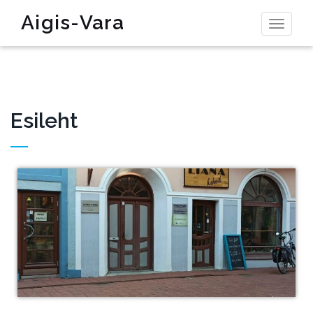
Aigis-Vara
Toggl
naviga
Esileht